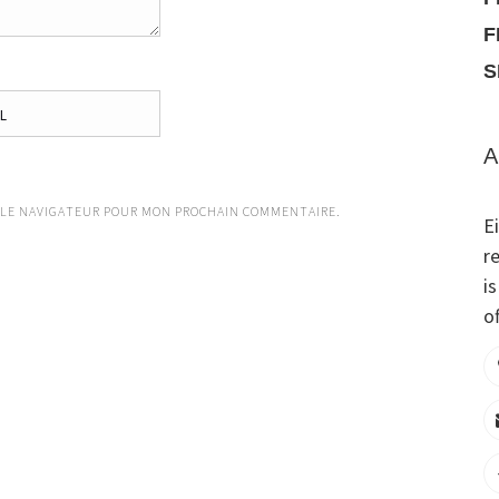
F
S
A
 LE NAVIGATEUR POUR MON PROCHAIN COMMENTAIRE.
E
r
i
of