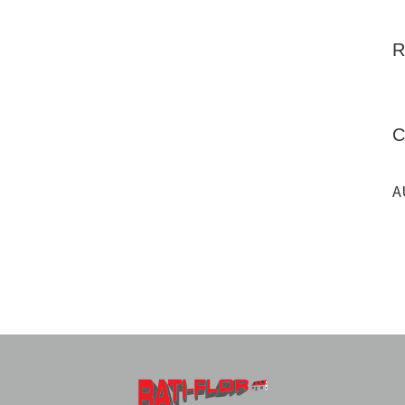
R
C
A