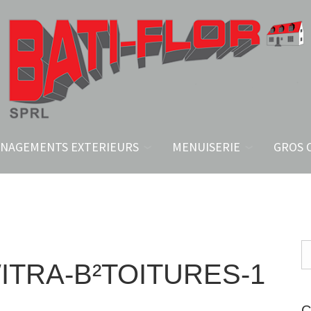
NAGEMENTS EXTERIEURS
MENUISERIE
GROS 
ITRA-B²TOITURES-1
C