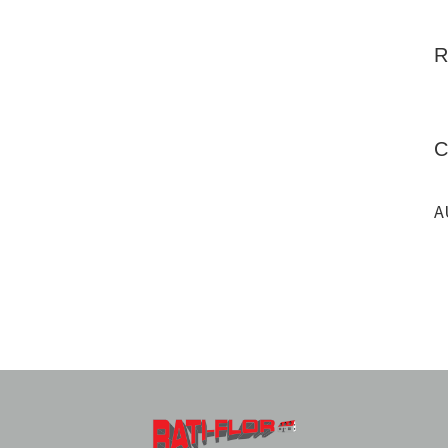
R
C
A