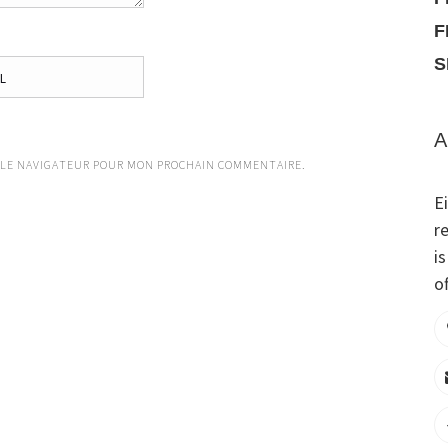
F
S
A
 LE NAVIGATEUR POUR MON PROCHAIN COMMENTAIRE.
E
r
i
of