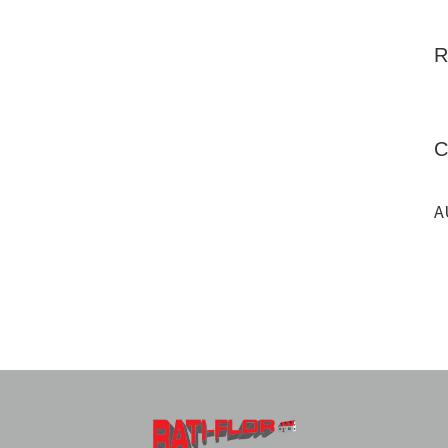
R
C
A