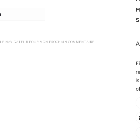
F
S
 LE NAVIGATEUR POUR MON PROCHAIN COMMENTAIRE.
A
E
r
i
of