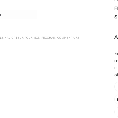
F
S
A
 LE NAVIGATEUR POUR MON PROCHAIN COMMENTAIRE.
E
r
i
of