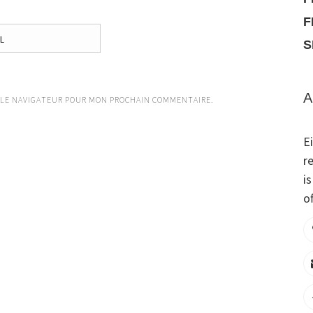
F
S
A
 LE NAVIGATEUR POUR MON PROCHAIN COMMENTAIRE.
E
r
i
of