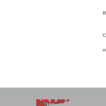
R
C
A