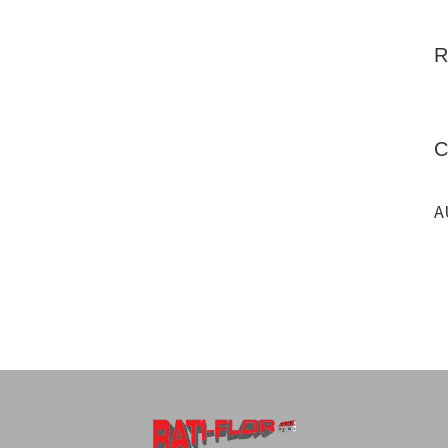
R
C
A