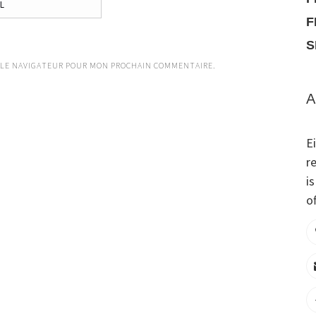
F
S
 LE NAVIGATEUR POUR MON PROCHAIN COMMENTAIRE.
A
E
r
i
of